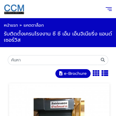
หน้าแรก
»
แคตตาล็อก
รับติดตั้งเครนโรงงาน ซี ซี เอ็ม เอ็นจิเนียริ่ง แอนด์
เซอร์วิส
e-Brochure