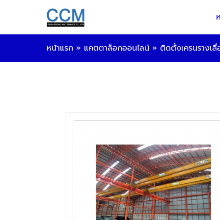
ห
หน้าแรก
»
แคตตาล็อกออนไลน์
»
ติดตั้งเครนรางเลื