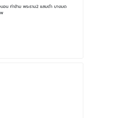
างบอน ท่าข้าม พระราม2 แสมดำ บางมด
ทพ