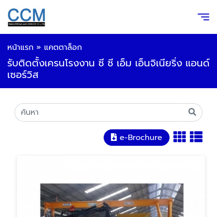
หน้าแรก
»
แคตตาล็อก
รับติดตั้งเครนโรงงาน ซี ซี เอ็ม เอ็นจิเนียริ่ง แอนด์
เซอร์วิส
e-Brochure