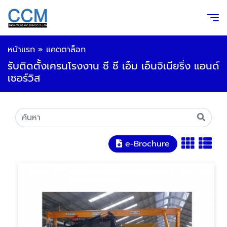
หน้าแรก
»
แคตตาล็อก
รับติดตั้งเครนโรงงาน ซี ซี เอ็ม เอ็นจิเนียริ่ง แอนด์
เซอร์วิส
e-Brochure